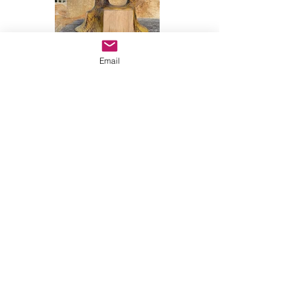
Email
Aline Pilleniere ​
3 rue du Pavé, 24300 Nontron -
Dordogne - Nouvelle
Aquitaine - France​