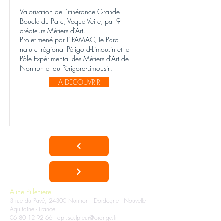
Valorisation de l’itinérance Grande
Boucle du Parc, Vaque Veire, par 9
créateurs Métiers d’Art.
Projet mené par l’IPAMAC, le Parc
naturel régional Périgord-Limousin et le
Pôle Expérimental des Métiers d’Art de
Nontron et du Périgord-Limousin.
A DECOUVRIR
Aline Pilleniere ​
3 rue du Pavé, 24300 Nontron -
Dordogne - Nouvelle
Aquitaine - France​
06 80 12 92 66
​ -
api.sculpteur@orange.fr